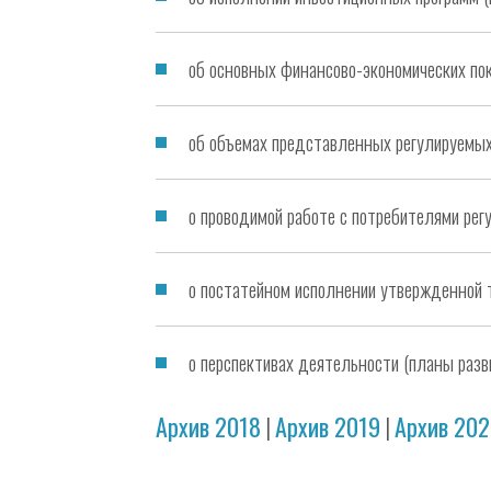
об основных финансово-экономических по
об объемах представленных регулируемых
о проводимой работе с потребителями рег
о постатейном исполнении утвержденной 
о перспективах деятельности (планы разви
Архив 2018
|
Архив 2019
|
Архив 20