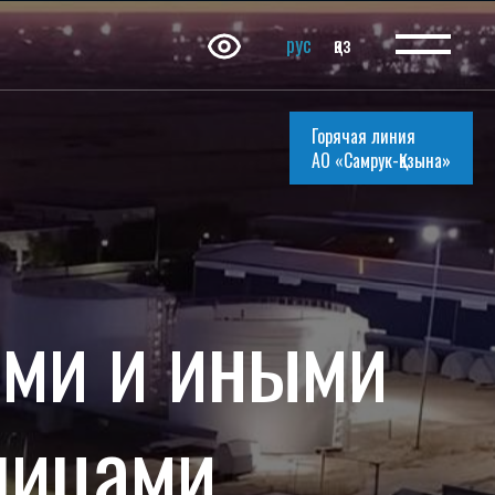
рус
қаз
Горячая линия
АО «Самрук-Қазына»
ями и иными
лицами