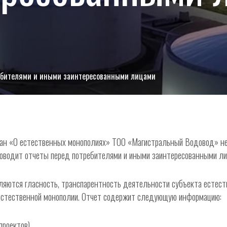
ебителями и иными заинтересованными лицами
тан «О естественных монополиях» ТОО «Магистральный Водовод» не 
роводит отчеты перед потребителями и иными заинтересованными ли
ляются гласность, транспарентность деятельности субъекта естест
 естественной монополии. Отчет содержит следующую информацию:
роектов),