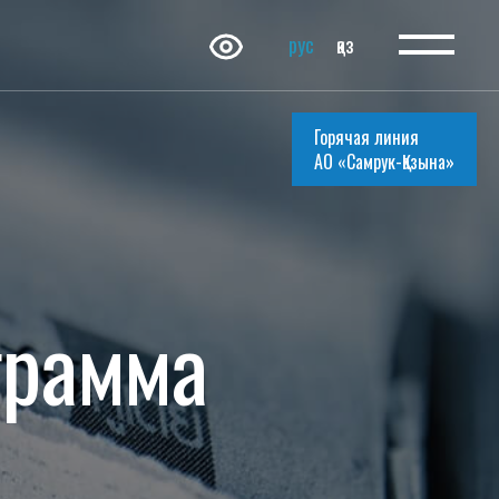
рус
қаз
Горячая линия
АО «Самрук-Қазына»
грамма