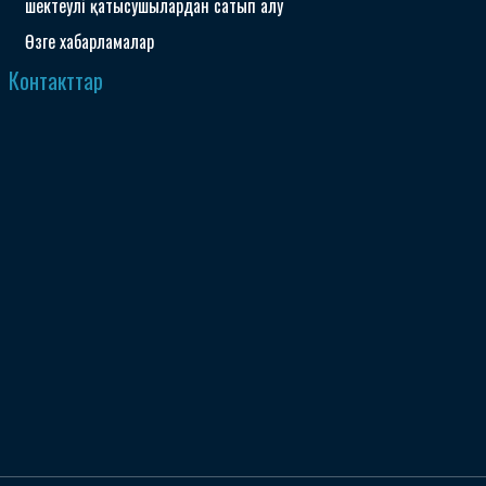
шектеулі қатысушылардан сатып алу
Өзге хабарламалар
Контакттар