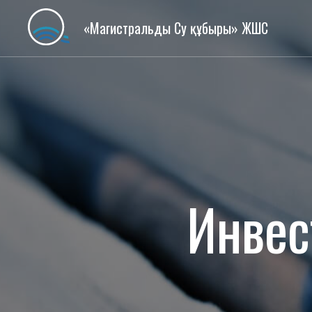
«Магистральды Су құбыры» ЖШС
Инвес