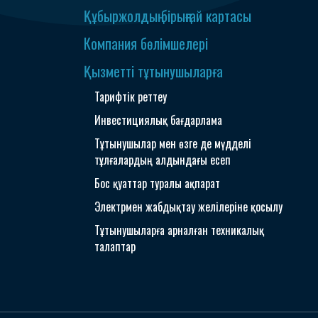
Құбыржолдың бірыңғай картасы
Компания бөлімшелері
Қызметті тұтынушыларға
Тарифтік реттеу
Инвестициялық бағдарлама
Тұтынушылар мен өзге де мүдделі
тұлғалардың алдындағы есеп
Бос қуаттар туралы ақпарат
Электрмен жабдықтау желілеріне қосылу
Тұтынушыларға арналған техникалық
талаптар