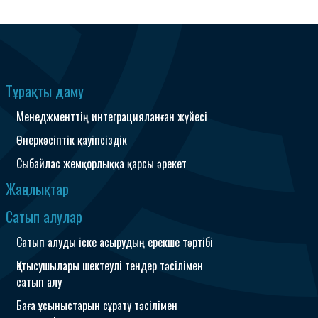
Тұрақты даму
Менеджменттің интеграцияланған жүйесі
Өнеркәсіптік қауіпсіздік
Сыбайлас жемқорлыққа қарсы әрекет
Жаңалықтар
Сатып алулар
Сатып алуды іске асырудың ерекше тәртібі
Қатысушылары шектеулі тендер тәсілімен
сатып алу
Баға ұсыныстарын сұрату тәсілімен