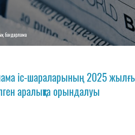
қ бағдарлама
лама іс-шараларының 2025 жылғы
елген аралықта орындалуы