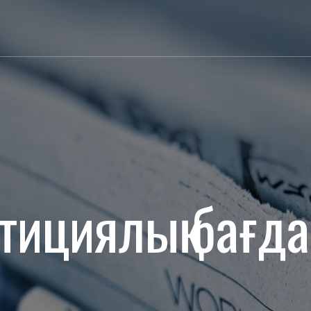
тициялық бағд