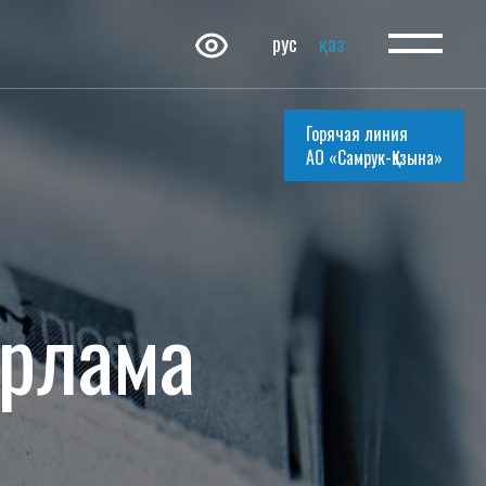
рус
қаз
Горячая линия
АО «Самрук-Қазына»
арлама