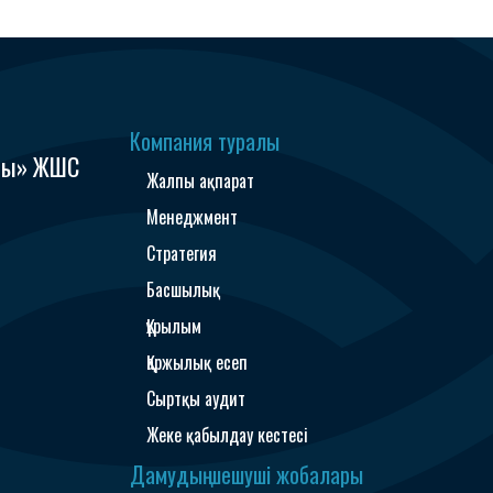
Компания туралы
ыры» ЖШС
Жалпы ақпарат
Менеджмент
Стратегия
Басшылық
Құрылым
Қаржылық есеп
Сыртқы аудит
Жеке қабылдау кестесі
Дамудың шешуші жобалары