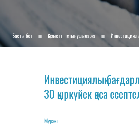
Басты бет
Қызметті тұтынушыларға
Инвестициялы
Инвестициялық бағдар
30 қыркүйек қоса есепт
Мұрағат