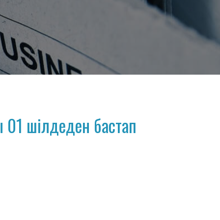
 01 шілдеден бастап