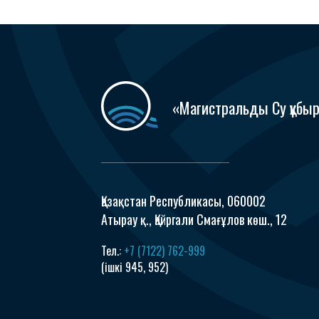
«Магистральды Су құб
Қазақстан Республикасы, 060002
Атырау қ., Қайргали Смағұлов көш., 12
Тел.:
+7 (7122) 762-999
(ішкі 945, 952)