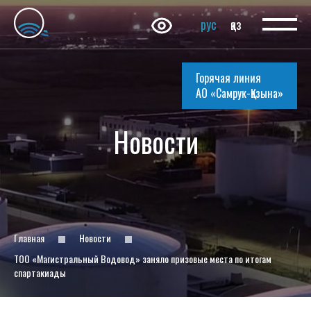
рус
қаз
Горячая линия
АО «Самрук-Қазына»
Новости
Главная
Новости
ТОО «Магистральный Водовод» заняло призовые места по итогам
спартакиады