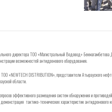
ерального директора ТОО «Магистральный Водовод» Бекмагамбетова 
онстрации возможностей антидронового оборудования.
ли ТОО «NEWTECH DISTRIBUTION», представители Атырауского нефте
рауской области.
вопросов эффективного размещения систем обнаружения и противод
е демонстрация тактико-технических характеристик антидронового к