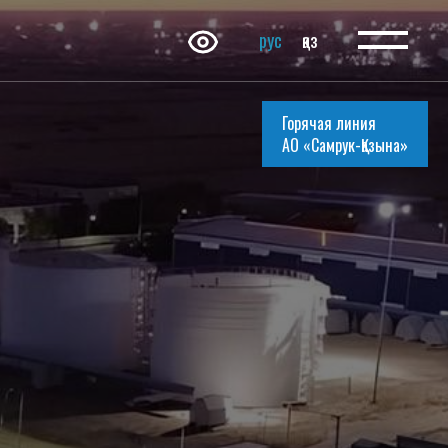
рус
қаз
Горячая линия
АО «Самрук-Қазына»