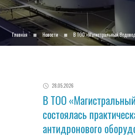
Главная
Новости
В ТОО «Магистральный Водовод
28.05.2026
В ТОО «Магистральны
состоялась практичес
антидронового оборуд