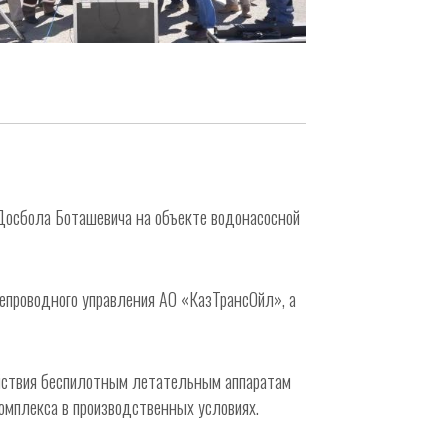
Досбола Боташевича на объекте водонасосной
проводного управления АО «КазТрансОйл», а
ействия беспилотным летательным аппаратам
омплекса в производственных условиях.